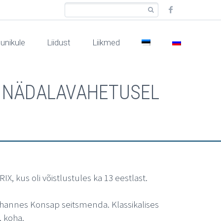
unikule
Liidust
Liikmed
ID NÄDALAVAHETUSEL
X, kus oli võistlustules ka 13 eestlast.
Johannes Konsap seitsmenda. Klassikalises
. koha.