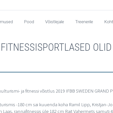
dmused
Pood
Võistlejale
Treenerile
Koht
A FITNESSISPORTLASED OL
kulturismi- ja fitnessi võistlus 2019 IFBB SWEDEN GRAND PRI
kulturismis -180 cm sai kuuenda koha Ramil Lipp, Kristjan-
n Laas, rannafitnessis üle 182 cm Rait Vahermets samuti 4