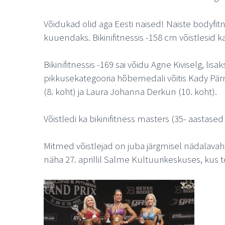
Võidukad olid aga Eesti naised! Naiste bodyfi
kuuendaks. Bikinifitnessis -158 cm võistlesid 
Bikinifitnessis -169 sai võidu Agne Kiviselg, lis
pikkusekategooria hõbemedali võitis Kady Pärna
(8. koht) ja Laura Johanna Derkun (10. koht).
Võistledi ka bikinifitness masters (35- aastase
Mitmed võistlejad on juba järgmisel nädalavah
näha 27. aprillil Salme Kultuurikeskuses, kus t