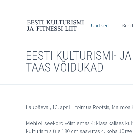
Uudised
Sün
EESTI KULTURISMI- J
TAAS VÕIDUKAD
Laupäeval, 13. aprillil toimus Rootsis, Malmös 
Mehi oli seekord võistlemas 4: klassikalises 
kulturismis üle 180 cm saavutas 4. koha Jürge