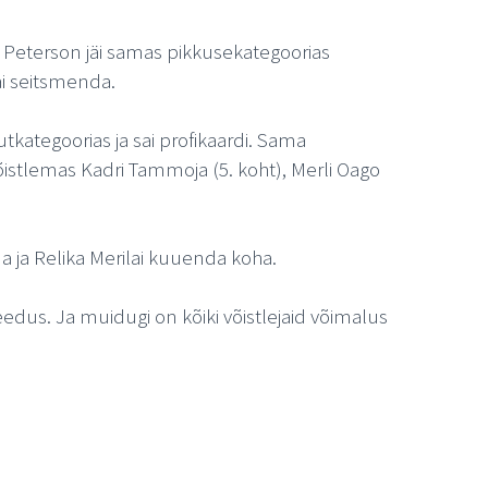
e Peterson jäi samas pikkusekategoorias
ai seitsmenda.
uutkategoorias ja sai profikaardi. Sama
õistlemas Kadri Tammoja (5. koht), Merli Oago
da ja Relika Merilai kuuenda koha.
edus. Ja muidugi on kõiki võistlejaid võimalus