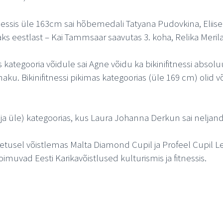
tnessis üle 163cm sai hõbemedali Tatyana Pudovkina, Eliis
kaks eestlast – Kai Tammsaar saavutas 3. koha, Relika Meril
aks kategooria võidule sai Agne võidu ka bikinifitnessi absol
ku. Bikinifitnessi pikimas kategoorias (üle 169 cm) olid v
d ja üle) kategoorias, kus Laura Johanna Derkun sai neljan
etusel võistlemas Malta Diamond Cupil ja Profeel Cupil Le
oimuvad Eesti Karikavõistlused kulturismis ja fitnessis.