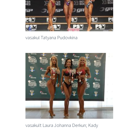
vasakul Tatyana Pudovkina
vasakult Laura Johanna Derkun; Kady